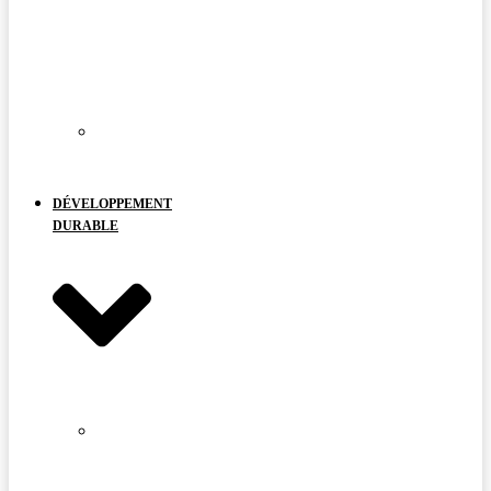
–
USINE
DE
SÉPARATION
PROPOSÉE
LES
TERRES
RARES
DÉVELOPPEMENT
DURABLE
PROTECTION
DU
CARIBOU