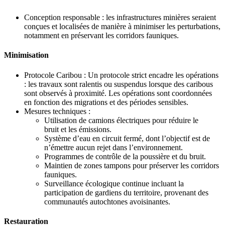
Conception responsable : les infrastructures minières seraient
conçues et localisées de manière à minimiser les perturbations,
notamment en préservant les corridors fauniques.
Minimisation
Protocole Caribou :
Un protocole strict encadre les opérations
: les travaux sont ralentis ou suspendus lorsque des caribous
sont observés à proximité. Les opérations sont coordonnées
en fonction des migrations et des périodes sensibles
.
Mesures techniques
:
Utilisation
de
camions électriques
pour réduire le
bruit
et
les
émissions
.
S
ystème
d’eau en circuit fermé
, dont l’objectif est
de
n’émettre
aucun rejet
dans l’
environnement
.
P
rogrammes
de contrôle de la poussière et du bruit
.
M
aintien
de zones tampon
s
pour préserver les corridors
fauniques
.
S
urveillance
écologique continue incluant
la
participation de
gardiens
du territoire, provenant des
communautés
autochtones
avoisinantes
.
Restauration