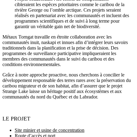
cible
raie
nt
les espèces prioritaires
comme le
caribou de la
rivière George
ou l’omble
arctique
. Ces
projets
s
eraie
nt
réalisés
en partenariat avec les communautés
et incluent des
programmes
scientifiques
et de
suivi
à long terme
pour
garantir un véritable gain net de biodiversité
.
Métaux Torngat travaille en étroite collaboration avec les
communautés inuit, naskapi et innues afin d’intégrer leurs savoirs
traditionnels dans la planification et la prise de décision. Des
programmes de surveillance participative impliqueraient les
membres des communautés dans le suivi du caribou et des
conditions environnementales.
Grâce à notre approche proactive, nous cherchons à concilier le
développement responsable des terres rares avec la préservation du
caribou migrateur et de son habitat, afin d’assurer que le projet
Strange Lake laisse un héritage positif aux écosystèmes et aux
communautés du nord du Québec et du Labrador.
LE PROJET
Site minier et usine de concentration
Route d’accès et port