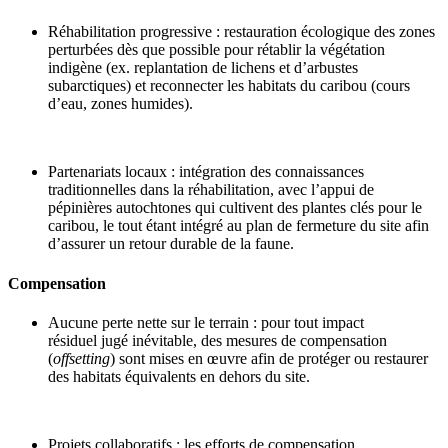
Réhabilitation progressive
: restauration écologique des zones
perturbées dès que possible pour rétablir la végétation
indigène (ex. replantation de lichens et d’arbustes
subarctiques) et reconnecter les habitats du caribou (cours
d’eau, zones humides).
Partenariats locaux
: intégration des connaissances
traditionnelles dans la réhabilitation,
avec l’appui de
pépinières autochtones qui cultivent des plantes clés pour le
caribou,
le tout étant intégré au plan de fermeture du site afin
d’assurer un retour durable de la faune.
Compensation
Aucune perte nette sur le terrain :
pour tout impact
résiduel
jugé
inévitable,
des mesures de compensation
(
offsetting
) sont mises
en œuvre
afin de protéger ou restaurer
des habitats équivalents
en dehors du site
.
Projets collaboratifs
:
l
es efforts de compensation