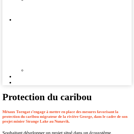
VOIX
COMPTE
COMMUNAUTÉS
DOCUMENTS
NOUVELLES
CARRIÈRES
Protection du caribou
Métaux Torngat s’engage à mettre en place des mesures favorisant la
protection du caribou migrateur de la rivière George, dans le cadre de son
projet minier Strange Lake au Nunavik.
Souhaitant développer un projet situé dans un écosystème